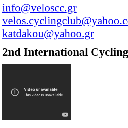
info@veloscc.gr
velos.cyclingclub@yahoo.
katdakou@yahoo.gr
2nd International Cyclin